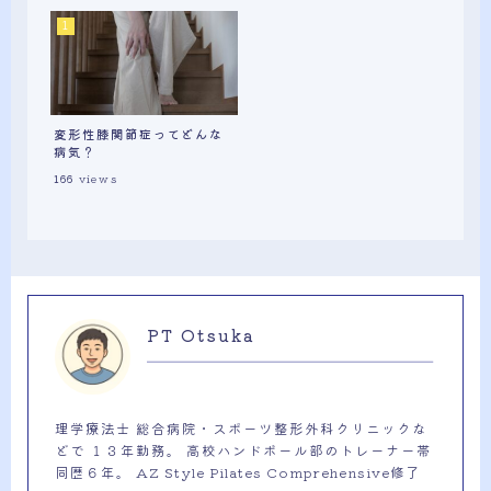
変形性膝関節症ってどんな
病気？
166
views
PT Otsuka
理学療法士 総合病院・スポーツ整形外科クリニックな
どで １３年勤務。 高校ハンドボール部のトレーナー帯
同歴６年。 AZ Style Pilates Comprehensive修了